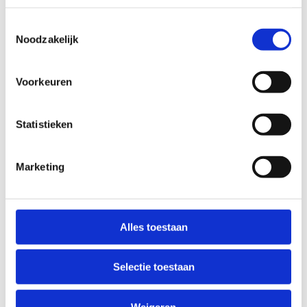
Sportseizoen van...
Toestemmingsselectie
1 september t.e.m. 30 juni
Noodzakelijk
1 september t.e.m. 31 augustus
Andere (vul hieronder in)
Voorkeuren
Statistieken
Marketing
Alles toestaan
Selectie toestaan
Weigeren