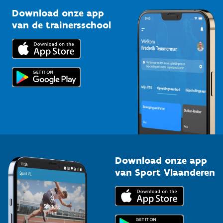
Sportclubs
Kennisplatform
Download onze app
Bedrijven
van de trainersschool
Downloads
Trainers en begeleiders
Voor de pers
Scholen
Topsporters
Organisatoren van sportevenementen
Download onze app
van Sport Vlaanderen