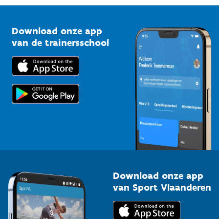
Vlaamse Trainersschool
Sportclubs
Kennisplatform
Download onze app
Bedrijven
van de trainersschool
Downloads
Trainers en begeleiders
Voor de pers
Scholen
Topsporters
Organisatoren van sportevenementen
Download onze app
van Sport Vlaanderen