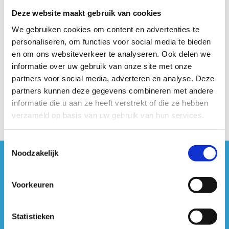
Ons omnisportaanbod biedt tal van mogelijkheden
Deze website maakt gebruik van cookies
op verschillende sportveldjes en terreinen.
We gebruiken cookies om content en advertenties te
Van balsporten en estafettes tot uitdagende
personaliseren, om functies voor social media te bieden
teamgames – er is voor ieder wat wil. Ideaal om
en om ons websiteverkeer te analyseren. Ook delen we
verschillende sporten te ontdekken, talenten te
informatie over uw gebruik van onze site met onze
verkennen en vooral: samen plezier te maken.
partners voor social media, adverteren en analyse. Deze
partners kunnen deze gegevens combineren met andere
informatie die u aan ze heeft verstrekt of die ze hebben
verzameld op basis van uw gebruik van hun services.
Toestemmingsselectie
Noodzakelijk
#sportersbelevenmeer
Voorkeuren
ook op sociale media
Statistieken