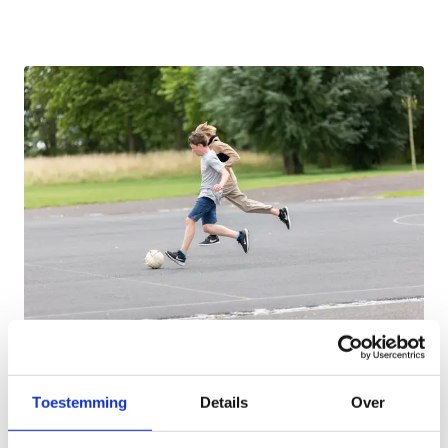
Omnisport
Toestemming
Details
Over
Liever op het droge actief bezig zijn? Ook dat kan
bij
Sport Vlaanderen
!