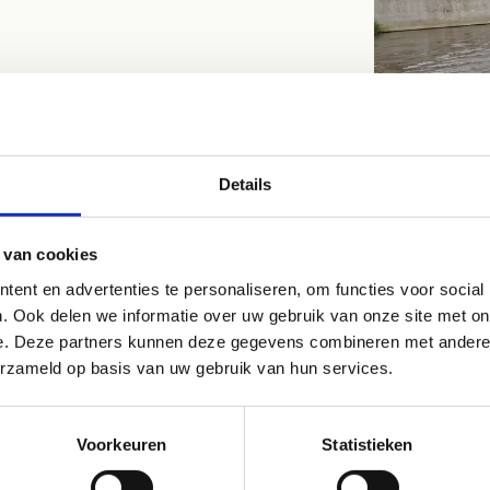
Details
 van cookies
ent en advertenties te personaliseren, om functies voor social
Gaint SUP
. Ook delen we informatie over uw gebruik van onze site met on
e. Deze partners kunnen deze gegevens combineren met andere i
Nog leuker? Met z’n allen op één groot SUP-b
erzameld op basis van uw gebruik van hun services.
samenwerking en communicatie. Samen het e
gegarandeerd voor hilarische momenten.
Voorkeuren
Statistieken