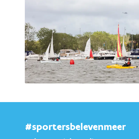
#sportersbelevenmeer