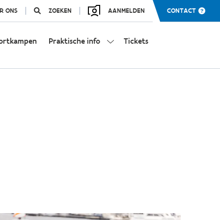
R ONS
ZOEKEN
AANMELDEN
CONTACT
ortkampen
Praktische info
Tickets
n