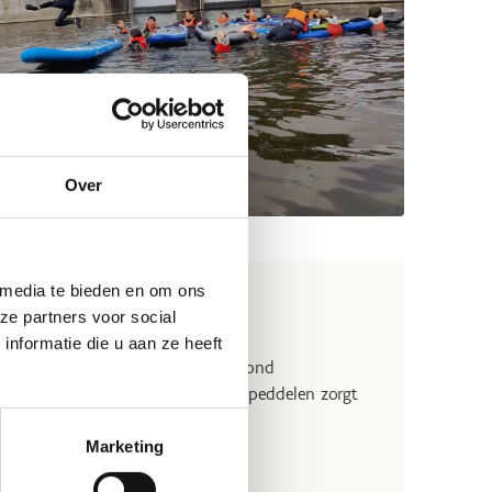
Over
 media te bieden en om ons
ze partners voor social
nformatie die u aan ze heeft
oard! Giant SUP draait volledig rond
venwicht bewaren en synchroon peddelen zorgt
Marketing