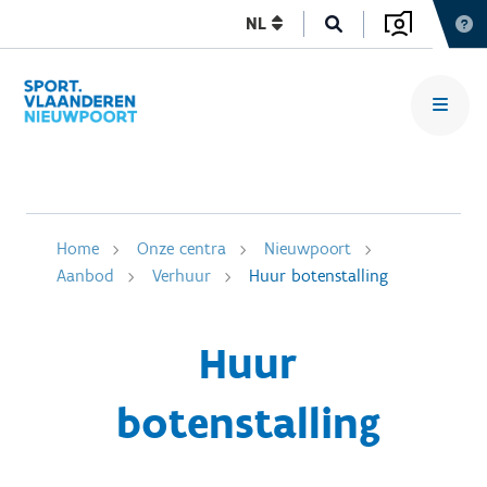
NL
Home
Onze centra
Nieuwpoort
Aanbod
Verhuur
Huur botenstalling
Huur
botenstalling