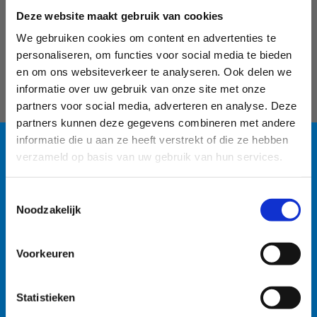
Deze website maakt gebruik van cookies
We gebruiken cookies om content en advertenties te
personaliseren, om functies voor social media te bieden
en om ons websiteverkeer te analyseren. Ook delen we
informatie over uw gebruik van onze site met onze
partners voor social media, adverteren en analyse. Deze
partners kunnen deze gegevens combineren met andere
informatie die u aan ze heeft verstrekt of die ze hebben
verzameld op basis van uw gebruik van hun services.
Blauwalg in de
Toestemmingsselectie
watersportbaan
Noodzakelijk
Kom op sportstage in
🚫 Helaas is er blauwalg vastgesteld in onze
Voorkeuren
Willebroek
watersportbaan. Dit betekent dat er vanaf nu een
recreatieverbod geldt. 🛶 Roeien, kajakken en zeilen
Wil je met je sportclub, vereniging of federatie
Statistieken
wordt afgeraden, maar kunnen mits volgende
een stage met overnachting of een sportweekend