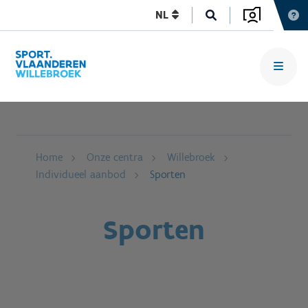
NL
Home
Onze centra
Willebroek
Individueel aanbod
Sporten
Sporten