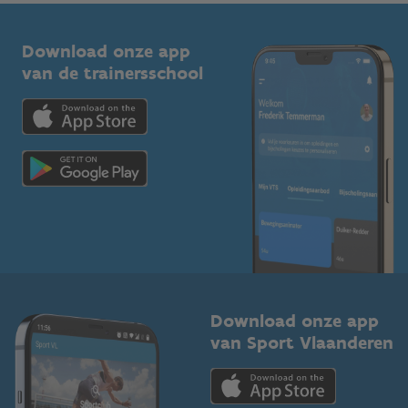
Vlaamse Trainersschool
Sportclubs
Kennisplatform
Download onze app
Bedrijven
van de trainersschool
Downloads
Trainers en begeleiders
Voor de pers
Scholen
Topsporters
Organisatoren van sportevenementen
Download onze app
van Sport Vlaanderen