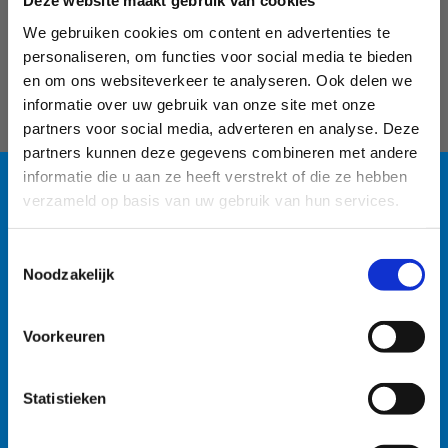
Deze website maakt gebruik van cookies
We gebruiken cookies om content en advertenties te
personaliseren, om functies voor social media te bieden
en om ons websiteverkeer te analyseren. Ook delen we
informatie over uw gebruik van onze site met onze
partners voor social media, adverteren en analyse. Deze
partners kunnen deze gegevens combineren met andere
informatie die u aan ze heeft verstrekt of die ze hebben
verzameld op basis van uw gebruik van hun services.
Blauwalg in de
Toestemmingsselectie
watersportbaan
Noodzakelijk
Ontdek onze
tarieven
🚫 Helaas is er blauwalg vastgesteld in onze
Voorkeuren
watersportbaan. Dit betekent dat er vanaf nu een
recreatieverbod geldt. 🛶 Roeien, kajakken en zeilen
Statistieken
wordt afgeraden, maar kunnen mits volgende
Reserveer
voorzorgsmaatregelen: • Handen wassen en ontsmetten