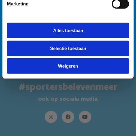
nu:
na elke training. • Boten goed afspoelen na elke
Marketing
training. • Niet in de drijflaag varen. • Niet voor
personen met een zwakke gezondheid. Voor de
038607840
openwaterzwemmers is er een alternatieve zwemlocatie
Stuur een
Alles toestaan
voorzien. Bedankt voor jullie begrip! 💙
bericht
Selectie toestaan
Lees meer over de alternatieve zwemlocatie
Weigeren
#sportersbelevenmeer
ook op sociale media