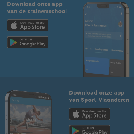
Kennisplatform
Download onze app
Bedrijven
van de trainersschool
Downloads
Trainers en begeleiders
Voor de pers
Scholen
Topsporters
Organisatoren van sportevenementen
Download onze app
van Sport Vlaanderen