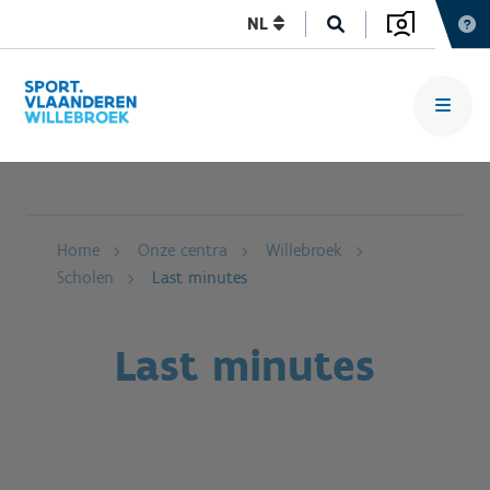
NL
Home
Onze centra
Willebroek
Scholen
Last minutes
Last minutes