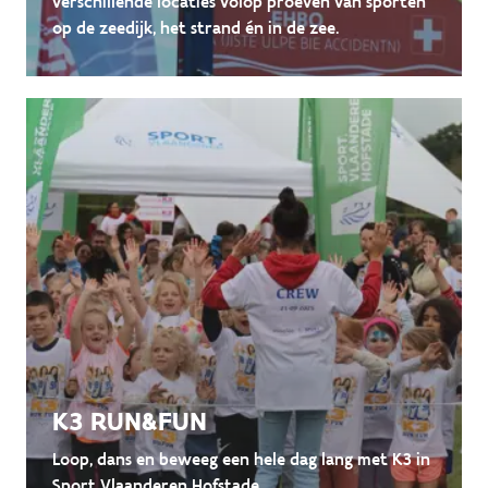
verschillende locaties volop proeven van sporten
op de zeedijk, het strand én in de zee.
K3 RUN&FUN
Loop, dans en beweeg een hele dag lang met K3 in
Sport Vlaanderen Hofstade.