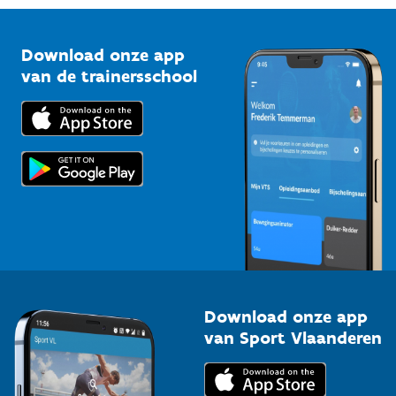
Vlaamse Trainersschool
Sportclubs
Kennisplatform
Download onze app
Bedrijven
van de trainersschool
Downloads
Trainers en begeleiders
Voor de pers
Scholen
Topsporters
Organisatoren van sportevenementen
Download onze app
van Sport Vlaanderen