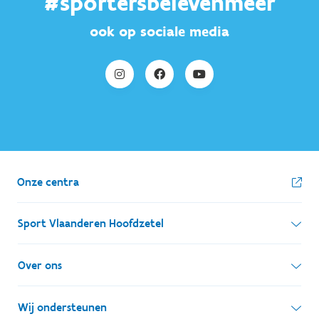
#sportersbelevenmeer
ook op sociale media
Onze centra
Sport Vlaanderen Hoofdzetel
Simon Bolivarlaan 17
Over ons
1000 Brussel
Wie zijn we, wat doen we
Wij ondersteunen
Ondernemingsnummer: BE 0248.142.826