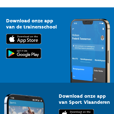
1210 Brussel
G-sport
Vlaamse Trainersschool
Sportclubs
Kennisplatform
Download onze app
Bedrijven
van de trainersschool
Downloads
Trainers en begeleiders
Voor de pers
Scholen
Topsporters
Organisatoren van sportevenementen
Download onze app
van Sport Vlaanderen