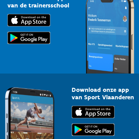
Bedrijven
van de trainersschool
Downloads
Trainers en begeleiders
Voor de pers
Scholen
Topsporters
Organisatoren van sportevenementen
Download onze app
van Sport Vlaanderen