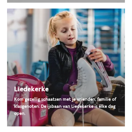
Liedekerke
Kom gezellig schaatsen met je vrienden, familie of
klasgenoten. De ijsbaan van Liedekerke is élke dag
open.