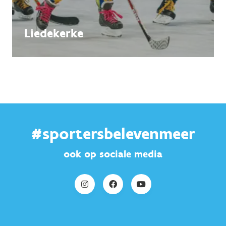
Liedekerke
#sportersbelevenmeer
ook op sociale media