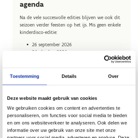
agenda
Na de vele succesvolle edities blijven we ook dit
seizoen verder feesten op het ijs. Mis geen enkele
kinderdisco-editie:
26 september 2026
24 oktober 2026
28 november 2026
5 december 2026
30 januari 2027
Toestemming
Details
Over
27 februari 2027
20 maart 2027
17 april 2027
Deze website maakt gebruik van cookies
We gebruiken cookies om content en advertenties te
Telkens van 14.00 – 17.00 uur.
personaliseren, om functies voor social media te bieden
en om ons websiteverkeer te analyseren. Ook delen we
informatie over uw gebruik van onze site met onze
partners voor social media, adverteren en analyse. Deze