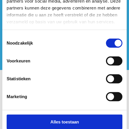
partners voor social media, adverteren en analyse. Deze
#sportersbelevenmeer
partners kunnen deze gegevens combineren met andere
informatie die u aan ze heeft verstrekt of die ze hebben
ook op sociale media
verzameld op basis van uw gebruik van hun services.
Toestemmingsselectie
Noodzakelijk
Voorkeuren
Statistieken
Onze centra
Marketing
Sport Vlaanderen Hoofdzetel
Simon Bolivarlaan 17
Over ons
Alles toestaan
1000 Brussel