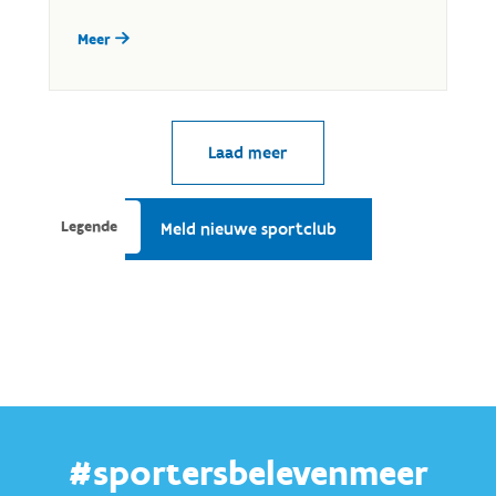
#sportersbelevenmeer