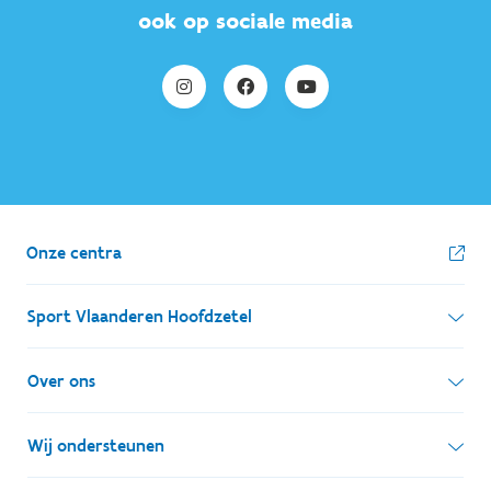
ook op sociale media
Onze centra
Sport Vlaanderen Hoofdzetel
Simon Bolivarlaan 17
Over ons
1000 Brussel
Wie zijn we, wat doen we
Wij ondersteunen
Ondernemingsnummer: BE 0248.142.826
Onze centra