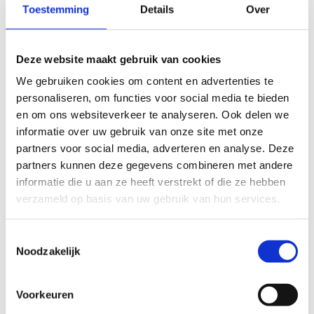
sportinnovatiecongres was heel divers. Doorlopend kon
Toestemming
Details
Over
iedereen sport beleven in de vier toekomstscenario’s
(afhankelijk van verschillende variabelen zoals een sterkere
of zwakkere economie, een hogere of lagere
Deze website maakt gebruik van cookies
levenskwaliteit, een grotere of kleinere rol voor de
We gebruiken cookies om content en advertenties te
overheid,…). Na de keynotes in de ochtend van Steven Van
personaliseren, om functies voor social media te bieden
Belleghem (expert in customer focus in een digitale wereld,
en om ons websiteverkeer te analyseren. Ook delen we
auteur en ondernemer) en Joachim De Vos (CEO Living
informatie over uw gebruik van onze site met onze
Tomorrow) was er keuze uit 30 inspiratiesessies, 3
partners voor social media, adverteren en analyse. Deze
internationale masterclasses, 2 praktische workshops en
partners kunnen deze gegevens combineren met andere
een interactief panelgesprek. Daarnaast was er een
informatie die u aan ze heeft verstrekt of die ze hebben
pitchpodium voor meer dan 30 sportvernieuwers, een
verzameld op basis van uw gebruik van hun services.
innovatieve B2B matchmaking, en het grootste
innovatiekamp over sport met 300 sportstudenten vanuit
Toestemmingsselectie
heel Vlaanderen.
Noodzakelijk
Voorkeuren