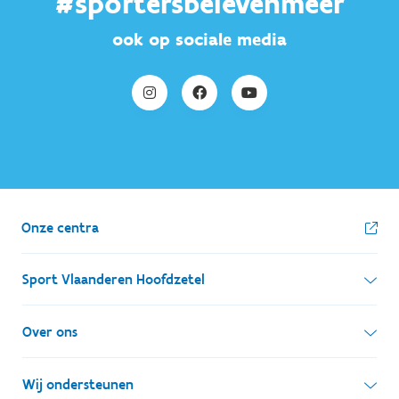
#sportersbelevenmeer
ook op sociale media
Onze centra
Sport Vlaanderen Hoofdzetel
Simon Bolivarlaan 17
Over ons
1000 Brussel
Wie zijn we, wat doen we
Wij ondersteunen
Ondernemingsnummer: BE 0248.142.826