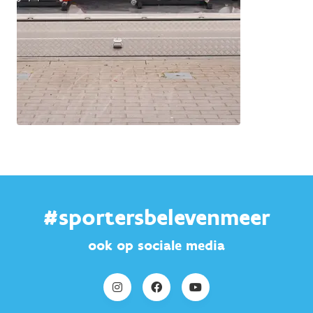
#sportersbelevenmeer
ook op sociale media