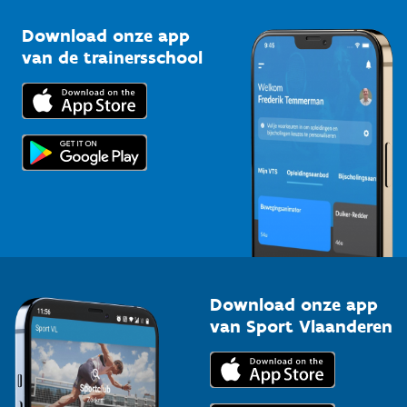
Sportclubs
Kennisplatform
Download onze app
Bedrijven
van de trainersschool
Downloads
Trainers en begeleiders
Voor de pers
Scholen
Topsporters
Organisatoren van sportevenementen
Download onze app
van Sport Vlaanderen