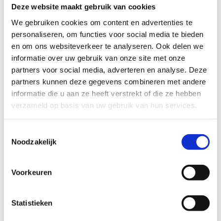
CycloBeat-fietsen
Deze website maakt gebruik van cookies
EXR-Roeiergometers met iPad
We gebruiken cookies om content en advertenties te
Meta Quest VR-brillen
personaliseren, om functies voor social media te bieden
Dit basisaanbod wordt, afhankelijk van de locatie en de
en om ons websiteverkeer te analyseren. Ook delen we
doelgroep, aangevuld met bijkomende exergames of
informatie over uw gebruik van onze site met onze
andere nieuwe sport- en beweegvormen. De opstelling van
partners voor social media, adverteren en analyse. Deze
de Sportinnovatiemobiel is 8m lang x 4m breed x 2,7m
partners kunnen deze gegevens combineren met andere
hoog. De tentjes zijn 3 op 3m. Er kunnen ongeveer 20
informatie die u aan ze heeft verstrekt of die ze hebben
personen tegelijkertijd sporten in en aan de
verzameld op basis van uw gebruik van hun services.
Sportinnovatiemobiel. De deelnemers zijn idealiter boven
de 8 jaar oud. Er zijn altijd minimaal twee begeleiders
Toestemmingsselectie
aanwezig. Meer kan ook nodig zijn, afhankelijk van het
Noodzakelijk
aantal deelnemers.
Voorkeuren
Wil je de Sportinnovatiemobiel
reserveren?
Statistieken
Sport Vlaanderen vond met Howest en de