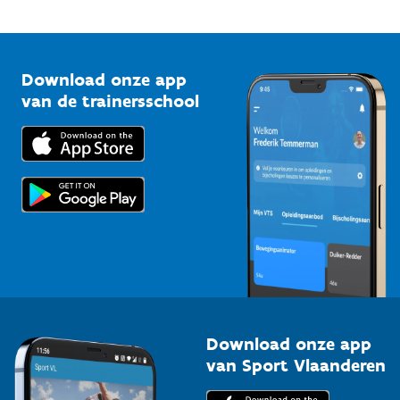
Mountainbikeroutes
Onze nieuwsbrieven
1210 Brussel
G-sport
Vlaamse Trainersschool
Sportclubs
Kennisplatform
Download onze app
Bedrijven
van de trainersschool
Downloads
Trainers en begeleiders
Voor de pers
Scholen
Topsporters
Organisatoren van sportevenementen
Download onze app
van Sport Vlaanderen