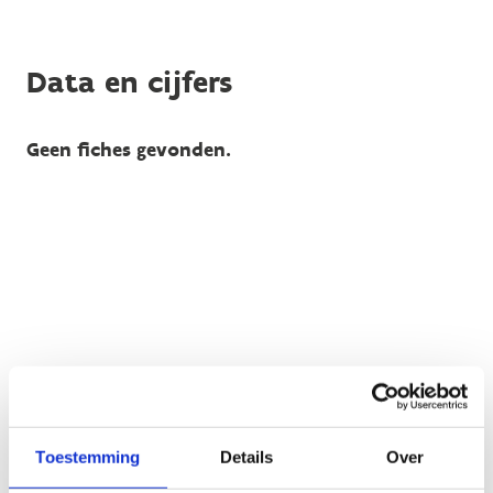
Data en cijfers
Geen fiches gevonden.
Publicaties
Toestemming
Details
Over
Geen fiches gevonden.