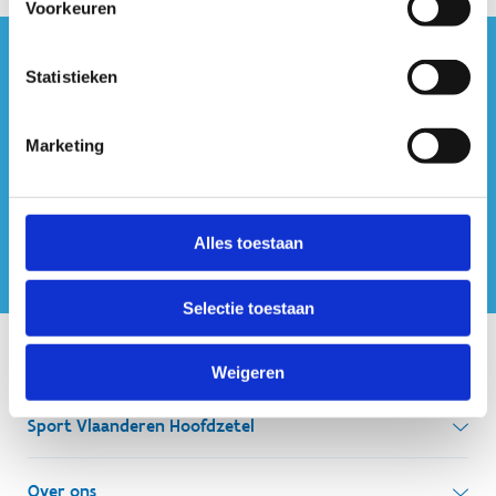
Voorkeuren
#sportersbelevenmeer
Statistieken
ook op sociale media
Marketing
Alles toestaan
Selectie toestaan
Onze centra
Weigeren
Sport Vlaanderen Hoofdzetel
Simon Bolivarlaan 17
Over ons