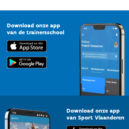
Onze nieuwsbrieven
1210 Brussel
G-sport
Vlaamse Trainersschool
Sportclubs
Kennisplatform
Download onze app
Bedrijven
van de trainersschool
Downloads
Trainers en begeleiders
Voor de pers
Scholen
Topsporters
Organisatoren van sportevenementen
Download onze app
van Sport Vlaanderen