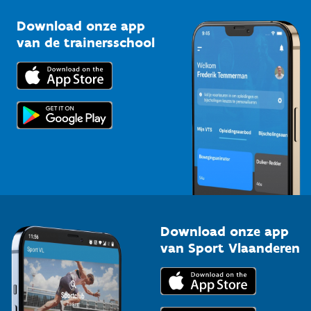
Sportclubs
Kennisplatform
Download onze app
Bedrijven
van de trainersschool
Downloads
Trainers en begeleiders
Voor de pers
Scholen
Topsporters
Organisatoren van sportevenementen
Download onze app
van Sport Vlaanderen