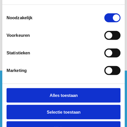
Kennisdagen
Toestemmingsselectie
Noodzakelijk
Geen fiches gevonden.
Voorkeuren
Statistieken
Marketing
#sportersbelevenmeer
Alles toestaan
ook op sociale media
Selectie toestaan