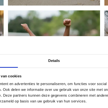
Details
Breng je sportclub naar
 van cookies
school
ent en advertenties te personaliseren, om functies voor social
. Ook delen we informatie over uw gebruik van onze site met on
In september gaan alle leerlingen één dag in de
e. Deze partners kunnen deze gegevens combineren met andere i
outfit van hun sport(club) naar school.
erzameld op basis van uw gebruik van hun services.