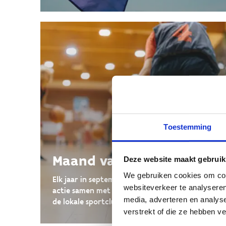
Toestemming
Maand van de sportclub
Deze website maakt gebruik
We gebruiken cookies om cont
Elk jaar in september organiseren we deze
websiteverkeer te analyseren
actie samen met de gemeenten en zetten we
media, adverteren en analys
de lokale sportclubs in de kijker.
verstrekt of die ze hebben v