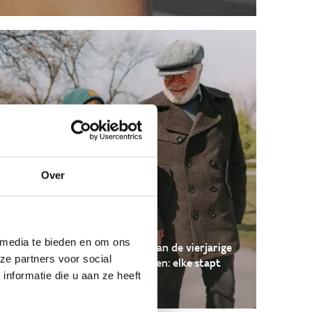
Over
10.000 stappen
 media te bieden en om ons
Doe met jouw gemeente mee aan de vierjarige
ze partners voor social
beweegcampagne ’10.000 stappen: elke stapt
nformatie die u aan ze heeft
telt!’.