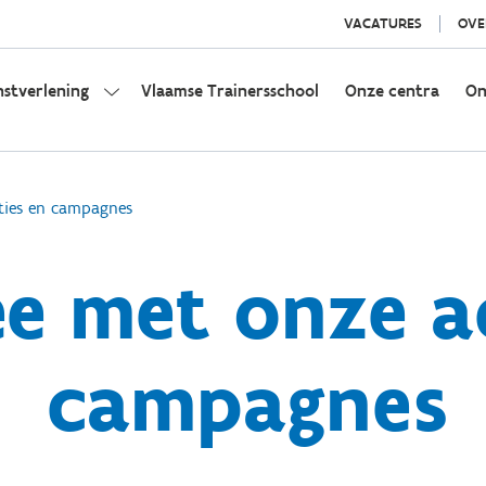
VACATURES
OVE
nstverlening
Vlaamse Trainersschool
Onze centra
On
ties en campagnes
e met onze ac
campagnes