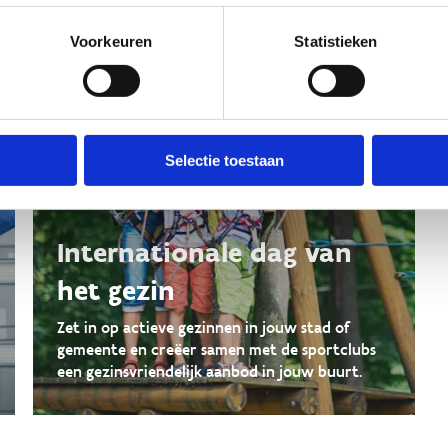
Voorkeuren
Statistieken
Selectie toestaan
Internationale dag van
het gezin
Zet in op actieve gezinnen in jouw stad of
gemeente en creëer samen met de sportclubs
een gezinsvriendelijk aanbod in jouw buurt.