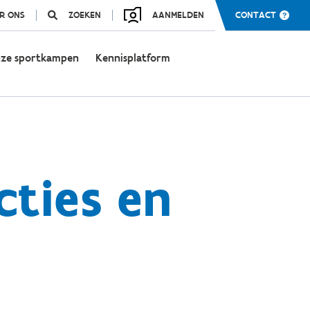
R ONS
ZOEKEN
AANMELDEN
CONTACT
ze sportkampen
Kennisplatform
ties en