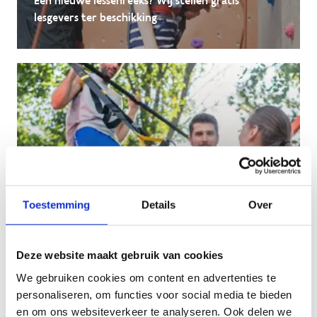
Een nieuwe lessenreeks? Wij stellen gratis
lesgevers ter beschikking
Toestemming
Details
Over
Deze website maakt gebruik van cookies
Groepsaankopen
We gebruiken cookies om content en advertenties te
personaliseren, om functies voor social media te bieden
Koop je sportmateriaal aan de beste
en om ons websiteverkeer te analyseren. Ook delen we
voorwaarden.