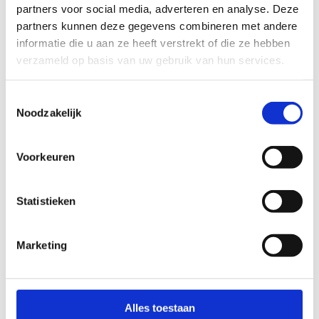
partners voor social media, adverteren en analyse. Deze
partners kunnen deze gegevens combineren met andere
informatie die u aan ze heeft verstrekt of die ze hebben
verzameld op basis van uw gebruik van hun services.
Toestemmingsselectie
Noodzakelijk
Voorkeuren
Statistieken
Veldritparcours
Criteria
waaraan een veldritparcours moet
Marketing
voldoen:
Min. 500m en max. 2,5km en bestaan uit één
of meerdere bewegwijzerde lussen.
Alles toestaan