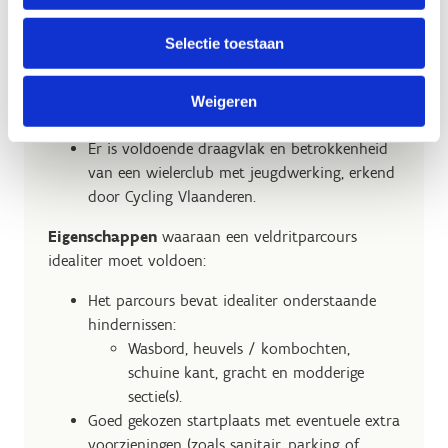
Elke lus is in één rijrichting uitgestippeld.
Max. 50m ononderbroken gelopen hoeft te
Selectie toestaan
worden.
Het parcours bevat idealiter volgende
hindernissen: trappen, zandbak,
Weigeren
boomstammen of balken.
Er is voldoende draagvlak en betrokkenheid
van een wielerclub met jeugdwerking, erkend
door Cycling Vlaanderen.
Eigenschappen
waaraan een veldritparcours
idealiter moet voldoen:
Het parcours bevat idealiter onderstaande
hindernissen:
Wasbord, heuvels / kombochten,
schuine kant, gracht en modderige
sectie(s).
Goed gekozen startplaats met eventuele extra
voorzieningen (zoals sanitair, parking of