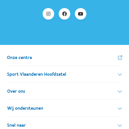
Onze centra
Sport Vlaanderen Hoofdzetel
Simon Bolivarlaan 17
Over ons
1000 Brussel
Wie zijn we, wat doen we
Wij ondersteunen
Ondernemingsnummer: BE 0248.142.826
Onze centra
Postadres
Lokale besturen
Snel naar