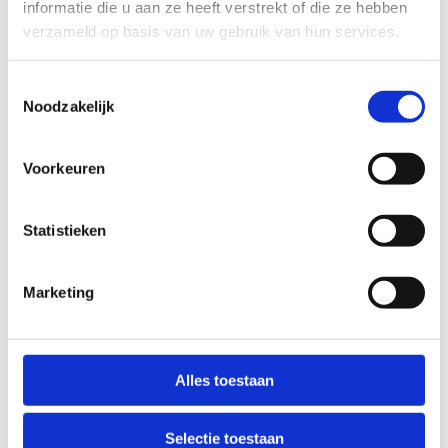
informatie die u aan ze heeft verstrekt of die ze hebben
onderhoudsbeurten (o.a. snoeiwerken,
verzameld op basis van uw gebruik van hun services.
maaien) uitgevoerd om de gebruikte paden
toegankelijk en rein te houden.
Eénmaal per jaar voert of laat de gemeente
Toestemmingsselectie
een grondige controle uitvoeren van de route.
Noodzakelijk
Zowel de staat van de paden, de veiligheid
van de omgeving (bv. dode bomen en takken,
Voorkeuren
geërodeerde paden, enz.) als de
bewegwijzering worden gecontroleerd.
Meldingen via het Routemeldpunt, de
Statistieken
peter/meter of andere vrijwilligers worden
best binnen twee weken consequent
Marketing
opgevolgd.
De gemeente stelt één of meerdere
peters/meters aan die elk minstens zes keer
per jaar de route controleren.
Alles toestaan
Selectie toestaan