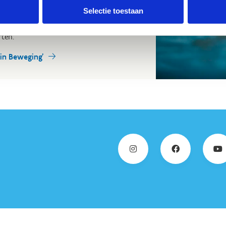
Selectie toestaan
k tal van weetjes en tips die je kunnen
zo jonge medemens op de juiste manier
rten.
 in Beweging'