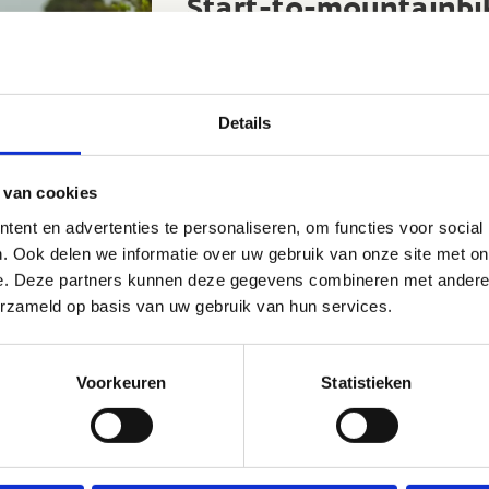
Start-to-mountainbi
Laat je inwoners kennismaken met moun
de natuur. Maak kennis met twee initiati
mountainbikedag en de mountainbike clini
Details
samenwerking met
Cycling Vlaanderen
Start-to-mountainbike
 van cookies
ent en advertenties te personaliseren, om functies voor social
. Ook delen we informatie over uw gebruik van onze site met on
e. Deze partners kunnen deze gegevens combineren met andere i
erzameld op basis van uw gebruik van hun services.
essen rond Actief
en
Voorkeuren
Statistieken
e begeleiding geven om actief ouder te
er vind je meer dan 100 filmpjes met
ruiken tijdens je lessen, helemaal gratis.