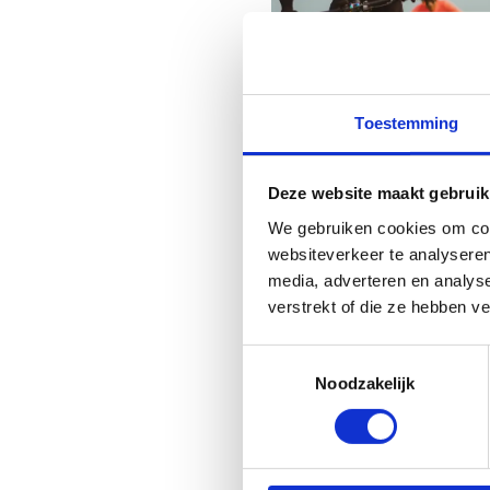
Toestemming
Deze website maakt gebruik
We gebruiken cookies om cont
websiteverkeer te analyseren
media, adverteren en analys
verstrekt of die ze hebben v
Organiseer l
Toestemmingsselectie
Ouder Word
Noodzakelijk
Wil jij plussers de juist
worden en te blijven? Hi
oefeningen die je kan geb