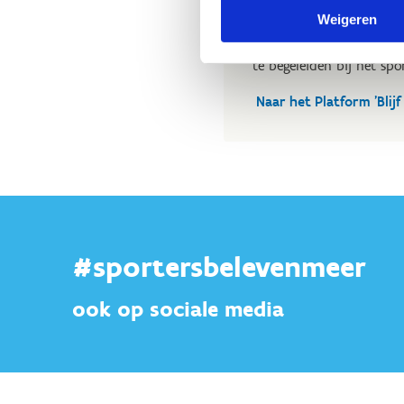
Weigeren
Daarnaast geven we je oo
helpen om de niet meer 
te begeleiden bij het spo
Naar het Platform 'Blijf
#sportersbelevenmeer
ook op sociale media