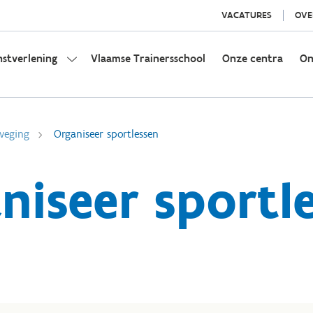
VACATURES
OVE
nstverlening
Vlaamse Trainersschool
Onze centra
On
weging
Organiseer sportlessen
niseer sportl