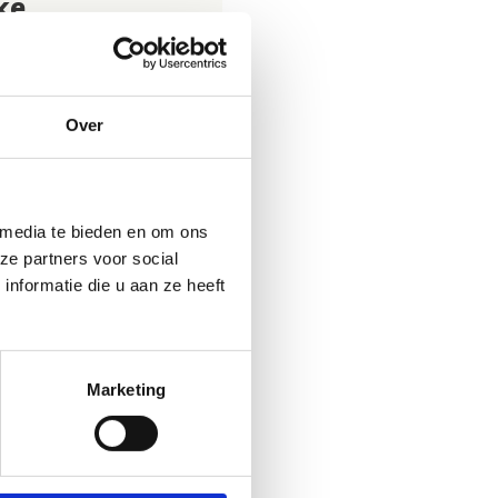
ke
tainbiken en sporten in
even: de start-to-
c, een initiatief in
Over
.
 media te bieden en om ons
ze partners voor social
nformatie die u aan ze heeft
Marketing