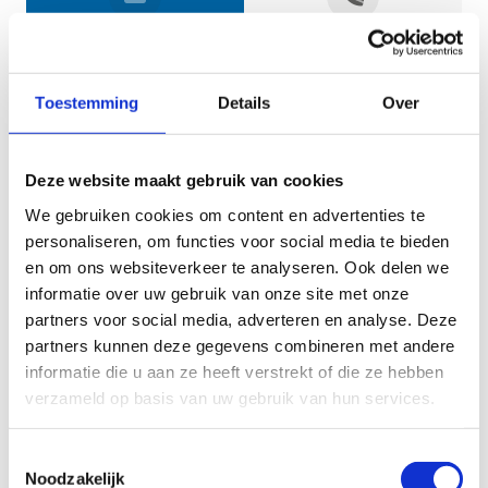
Jouw gegevens
Toestemming
Details
Over
Deze website maakt gebruik van cookies
We gebruiken cookies om content en advertenties te
personaliseren, om functies voor social media te bieden
en om ons websiteverkeer te analyseren. Ook delen we
informatie over uw gebruik van onze site met onze
Geef aan tot welk domein jouw vraag behoort
partners voor social media, adverteren en analyse. Deze
partners kunnen deze gegevens combineren met andere
KIES EEN DOMEIN
informatie die u aan ze heeft verstrekt of die ze hebben
verzameld op basis van uw gebruik van hun services.
Jouw vraag
Toestemmingsselectie
Noodzakelijk