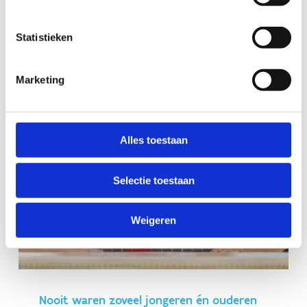
sterke prestaties van Vlaamse atleten op het WK
atletiek in Tokio en benadrukt het belang van
Statistieken
een consistent topsportbeleid. Tegelijk worden de
negatieve signalen ernstig genomen en
Marketing
aangepakt.
Meer
Alles toestaan
Selectie toestaan
Weigeren
Nooit waren zoveel jongeren én ouderen