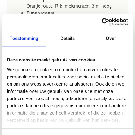
Oranje route, 17 klimelementen, 3 m hoog
Funparcours
Groene route, 12 klimelementen, 4 m hoog
Sportparcours
Blauwe route, 18 klimelementen, 6,5 m hoog
Toestemming
Details
Over
Waaghalsparcours
Rode route, 15 uitdagende klimelementen, 8
m hoog
Deze website maakt gebruik van cookies
Het start to klim-parcours en het familieparcours
We gebruiken cookies om content en advertenties te
zijn beginnersparcours en zijn geschikt voor
personaliseren, om functies voor social media te bieden
iedereen vanaf 1m40 met de armen omhoog. De
en om ons websiteverkeer te analyseren. Ook delen we
drie andere parcours zijn voor de meer geoefende
informatie over uw gebruik van onze site met onze
klimmers en zijn geschikt voor iedereen vanaf
partners voor social media, adverteren en analyse. Deze
1m60.
partners kunnen deze gegevens combineren met andere
informatie die u aan ze heeft verstrekt of die ze hebben
verzameld op basis van uw gebruik van hun services.