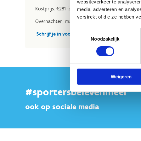
websiteverkeer te analyseren
Kostprijs: €281 (externaat met lunch - exclusief sta
media, adverteren en analys
verstrekt of die ze hebben v
Overnachten, maaltijden en stal is mogelijk.
Toestemmingsselectie
Schrijf je in voor de dressuurstage
Noodzakelijk
Weigeren
#sportersbelevenmeer
ook op sociale media