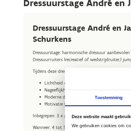
Dressuurstage André en 
Dressuurstage André en J
Schurkens
Dressuurstage: harmonische dressuur aanbevolen v
Dressuurruiters (recreatief of wedstrijdruiter,) ju
Tijdens deze dressuurstage leer je:
Lichtheid en looplust combineren
Nageeflijkheid en impuls leren beheersen
Moderne dressuur met klassieke inslag
Toestemming
Motivatie technieken voor paard en ruiter
Inbegrepen: 3 x privé dressuurles en presentatie
Deze website maakt gebruik
We gebruiken cookies om cont
Wanneer: 4 tot 5 oktober 2025.