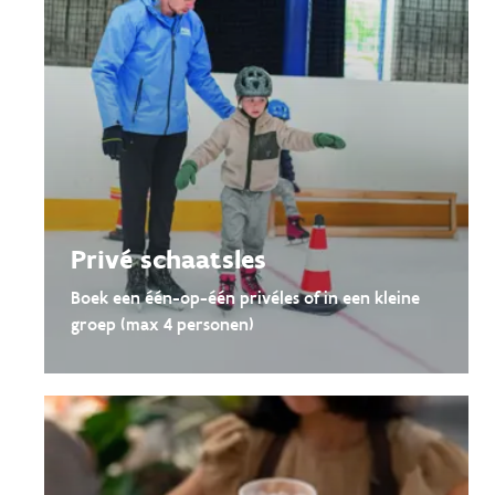
Privé schaatsles
Boek een één-op-één privéles of in een kleine
groep (max 4 personen)