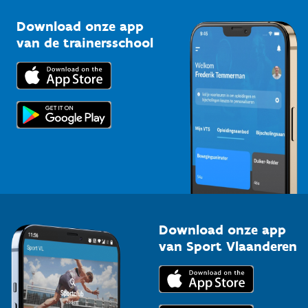
Sportclubs
Kennisplatform
Download onze app
Bedrijven
van de trainersschool
Downloads
Trainers en begeleiders
Voor de pers
Scholen
Topsporters
Organisatoren van sportevenementen
Download onze app
van Sport Vlaanderen