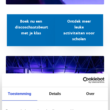
Boek nu een
Ontdek meer
discoschaatsbeurt
leuke
met je klas
activiteiten voor
scholen
Toestemming
Details
Over