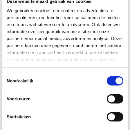
Deze website maakt gebruik van cookies
We gebruiken cookies om content en advertenties te
personaliseren, om functies voor social media te bieden
Hoe parkeren?
en om ons websiteverkeer te analyseren. Ook delen we
informatie over uw gebruik van onze site met onze
Er is ruim voldoende parkeergelegenheid voor
partners voor social media, adverteren en analyse. Deze
zowel auto’s als schoolbussen. Goed om te
partners kunnen deze gegevens combineren met andere
weten:
schoolbussen parkeren gratis
.
informatie die u aan ze heeft verstrekt of die ze hebben
verzameld op basis van uw gebruik van hun services.
Laat jouw school (groot)ouders inschakelen voor
het vervoer? Geef ons vooraf een seintje. Dan
Toestemmingsselectie
zetten wij de koffie klaar en zorgen voor een stukje
Noodzakelijk
cake.
Hoe bereik je ons
Voorkeuren
Statistieken