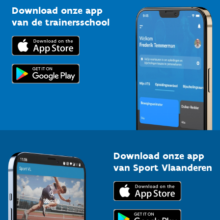
Kennisplatform
Download onze app
Bedrijven
van de trainersschool
Downloads
Trainers en begeleiders
Voor de pers
Scholen
Topsporters
Organisatoren van sportevenementen
Download onze app
van Sport Vlaanderen