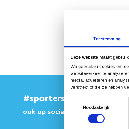
Geen fiches gevonden.
Toestemming
Deze website maakt gebruik
We gebruiken cookies om cont
websiteverkeer te analyseren
media, adverteren en analys
verstrekt of die ze hebben v
#sportersbelevenmeer
Toestemmingsselectie
Noodzakelijk
ook op sociale media