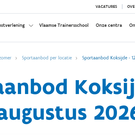
VACATURES
OVE
nstverlening
Vlaamse Trainersschool
Onze centra
On
zomer
Sportaanbod per locatie
Sportaanbod Koksijde - 1
anbod Koksij
augustus 202