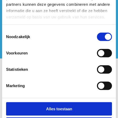
#sportersbelevenmeer
partners kunnen deze gegevens combineren met andere
informatie die u aan ze heeft verstrekt of die ze hebben
ook op sociale media
verzameld op basis van uw gebruik van hun services.
Toestemmingsselectie
Noodzakelijk
Voorkeuren
Statistieken
Onze centra
Sport Vlaanderen Hoofdzetel
Marketing
Simon Bolivarlaan 17
Over ons
Alles toestaan
1000 Brussel
Wie zijn we, wat doen we
Wij ondersteunen