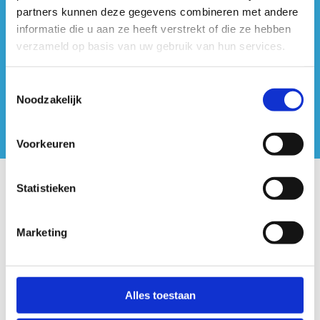
#sportersbelevenmeer
partners kunnen deze gegevens combineren met andere
informatie die u aan ze heeft verstrekt of die ze hebben
ook op sociale media
verzameld op basis van uw gebruik van hun services.
Toestemmingsselectie
Noodzakelijk
Voorkeuren
Statistieken
Onze centra
Sport Vlaanderen Hoofdzetel
Marketing
Simon Bolivarlaan 17
Over ons
Alles toestaan
1000 Brussel
Wie zijn we, wat doen we
Wij ondersteunen