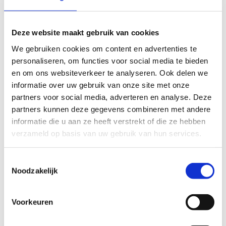
materialen kan je de actie promoten op school.
Download het kant-en-klare materiaal
Deze website maakt gebruik van cookies
We gebruiken cookies om content en advertenties te
personaliseren, om functies voor social media te bieden
en om ons websiteverkeer te analyseren. Ook delen we
informatie over uw gebruik van onze site met onze
partners voor social media, adverteren en analyse. Deze
Maak kans op mooie prijzen
partners kunnen deze gegevens combineren met andere
informatie die u aan ze heeft verstrekt of die ze hebben
Er zijn twee wedstrijden bij deze actie waar je als school
verzameld op basis van uw gebruik van hun services.
aan kan deelnemen. Doe mee aan één of twee acties en
win een waardebon voor sport- en spelmateriaal.
Toestemmingsselectie
Noodzakelijk
Geen fiches gevonden.
Voorkeuren