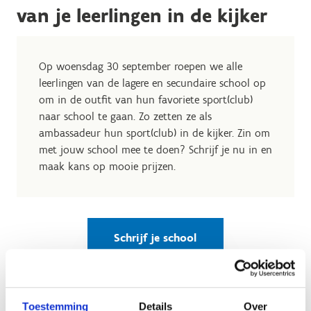
van je leerlingen in de kijker
Op woensdag 30 september roepen we alle
leerlingen van de lagere en secundaire school op
om in de outfit van hun favoriete sport(club)
naar school te gaan. Zo zetten ze als
ambassadeur hun sport(club) in de kijker.
Zin om
met jouw school mee te doen? Schrijf je nu in en
maak kans op mooie prijzen.
Schrijf je school
in
Toestemming
Details
Over
Is je school ingeschreven? Via onze kant-en-klare