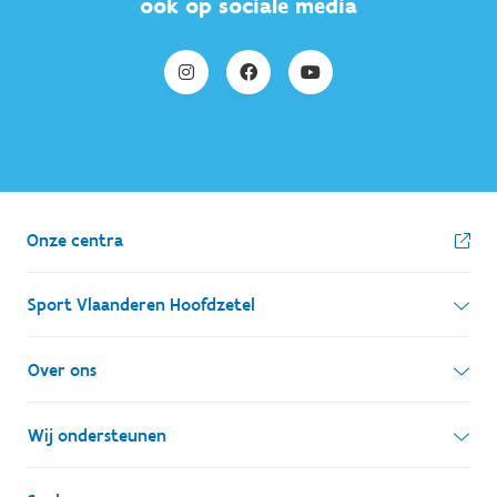
ook op sociale media
Onze centra
Sport Vlaanderen Hoofdzetel
Simon Bolivarlaan 17
Over ons
1000 Brussel
Wie zijn we, wat doen we
Wij ondersteunen
Ondernemingsnummer: BE 0248.142.826
Onze centra
Postadres
Lokale besturen