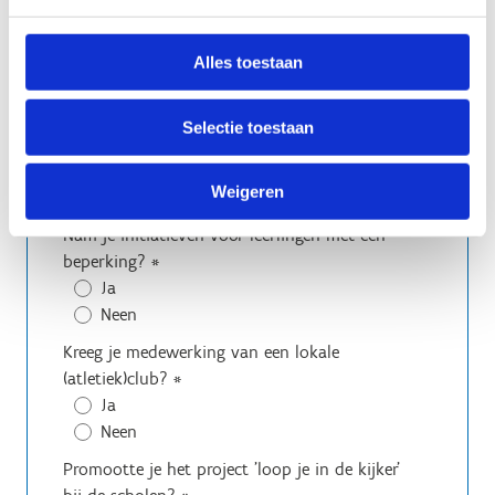
Waar vond de organisatie plaats?
*
Organisatie op het gemeentelijk/stedelijk
Alles toestaan
parcours
Organisatie op de school
Selectie toestaan
Welke soort loop/lopen organiseerde je?
*
Belevingsloop
Weigeren
Prestatieloop
Nam je initiatieven voor leerlingen met een
beperking?
*
Ja
Neen
Kreeg je medewerking van een lokale
(atletiek)club?
*
Ja
Neen
Promootte je het project 'loop je in de kijker'