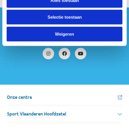
Alles toestaan
Selectie toestaan
#sportersbelevenmeer
Weigeren
ook op sociale media
Onze centra
Sport Vlaanderen Hoofdzetel
Simon Bolivarlaan 17