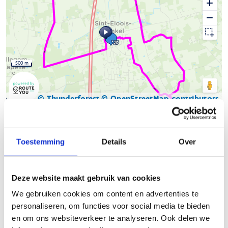
500 m
© Thunderforest
© OpenStreetMap contributors
Kaartgegevens
Beschrijving van de route
Toestemming
Details
Over
Het Skeelernetwerk Midwest
waaiert uit over de gemeenten
Ardooie, Hooglede, Ingelmunster, Izegem, Ledegem,
Deze website maakt gebruik van cookies
Lichtervelde, Meulebeke, Moorslede, Oostrozebeke, Pittem,
We gebruiken cookies om content en advertenties te
Roeselare, Ruiselede, Staden, Tielt, Wielsbeke en Wingene met
personaliseren, om functies voor social media te bieden
een totale afstand van circa 450km.
en om ons websiteverkeer te analyseren. Ook delen we