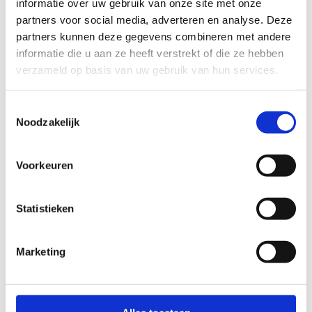
informatie over uw gebruik van onze site met onze
Je skeelert kilometers langs een gevarieerd ruraal en stedelijk
partners voor social media, adverteren en analyse. Deze
landschap. Naast de mooie uitzichten zijn er ook leuke
partners kunnen deze gegevens combineren met andere
rustplekjes. Je ontdekt de troeven van de 16 gemeenten in drie
informatie die u aan ze heeft verstrekt of die ze hebben
toeristische regio's: de Leiestreek, het Brugse Ommeland en de
verzameld op basis van uw gebruik van hun services.
Westhoek. Zowel de recreatieve als de gevorderde skeeleraars
komen hierbij aan hun trekken. Ook lopers, wandelaars,
fietsers, … kunnen genieten van dit uniek netwerk binnen de
Toestemmingsselectie
regio Midwest!
Noodzakelijk
Startplaatsen
Voorkeuren
Dorpsplein
17A
8880
Ledegem
Statistieken
Marketing