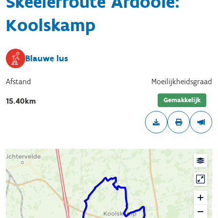
Skeelerroute Ardooie:
Koolskamp
Blauwe lus
Afstand
Moeilijkheidsgraad
Gemakkelijk
15.40km