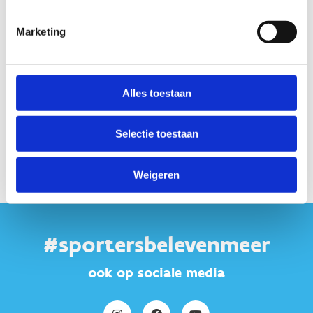
Startplaatsen
Marketing
Melkerijstraat
2A
8850
Ardooie
Alles toestaan
Selectie toestaan
Weigeren
#sportersbelevenmeer
ook op sociale media