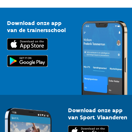
1210 Brussel
G-sport
Vlaamse Trainersschool
Sportclubs
Kennisplatform
Download onze app
Bedrijven
van de trainersschool
Downloads
Trainers en begeleiders
Voor de pers
Scholen
Topsporters
Organisatoren van sportevenementen
Download onze app
van Sport Vlaanderen