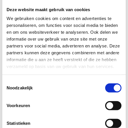
De totale lengte van de tocht is 15,4km.
Deze website maakt gebruik van cookies
We gebruiken cookies om content en advertenties te
Onderweg kun je aansluiten op de routes van Beveren,
personaliseren, om functies voor social media te bieden
Lichtervelde en Pittem-Egem.
en om ons websiteverkeer te analyseren. Ook delen we
Het Skeelernetwerk Midwest
waaiert uit over de gemeenten
informatie over uw gebruik van onze site met onze
Ardooie, Hooglede, Ingelmunster, Izegem, Ledegem,
partners voor social media, adverteren en analyse. Deze
Lichtervelde, Meulebeke, Moorslede, Oostrozebeke, Pittem,
partners kunnen deze gegevens combineren met andere
Roeselare, Ruiselede, Staden, Tielt, Wielsbeke en Wingene met
informatie die u aan ze heeft verstrekt of die ze hebben
een totale afstand van circa 450km.
verzameld op basis van uw gebruik van hun services.
Je skeelert kilometers langs een gevarieerd ruraal en stedelijk
Toestemmingsselectie
landschap. Naast de mooie uitzichten zijn er ook leuke
Noodzakelijk
rustplekjes. Je ontdekt de troeven van de 16 gemeenten in drie
toeristische regio's: de Leiestreek, het Brugse Ommeland en de
Westhoek. Zowel de recreatieve als de gevorderde skeeleraars
Voorkeuren
komen hierbij aan hun trekken. Ook lopers, wandelaars,
fietsers, … kunnen genieten van dit uniek netwerk binnen de
Statistieken
regio Midwest!