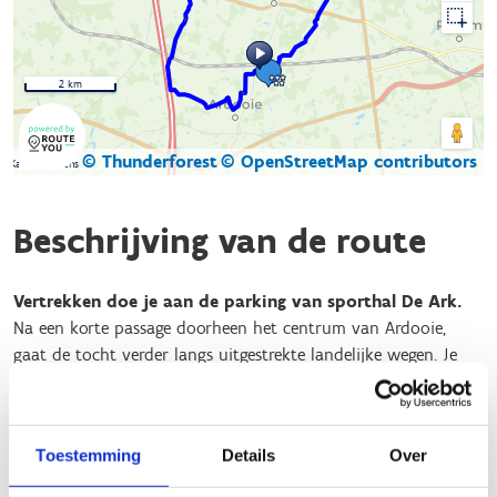
2 km
© Thunderforest
© OpenStreetMap contributors
Kaartgegevens
Beschrijving van de route
Vertrekken doe je aan de parking van sporthal De Ark.
Na een korte passage doorheen het centrum van Ardooie,
gaat de tocht verder langs uitgestrekte landelijke wegen. Je
zult merken dat het stuk richting Koolskamp flink bergop
loopt. Eenmaal in Koolskamp skeeler je verder tot je bijna in
buurgemeente Zwevezele bent. Net voor de kleiputten van
Toestemming
Details
Over
Ampe sla je rechts af, richting Ardooie. Gelukkig loopt het
laatste stuk opnieuw bergafwaarts.