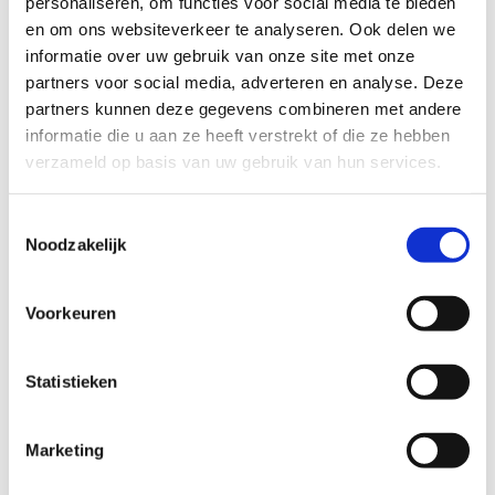
personaliseren, om functies voor social media te bieden
en om ons websiteverkeer te analyseren. Ook delen we
informatie over uw gebruik van onze site met onze
partners voor social media, adverteren en analyse. Deze
partners kunnen deze gegevens combineren met andere
informatie die u aan ze heeft verstrekt of die ze hebben
verzameld op basis van uw gebruik van hun services.
Toestemmingsselectie
Noodzakelijk
Voorkeuren
Statistieken
Marketing