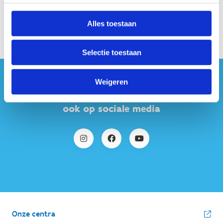
Alles toestaan
Bekijk alle foto's
Selectie toestaan
Weigeren
#sportersbelevenmeer
ook op sociale media
Onze centra