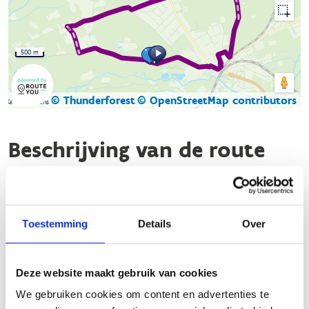
500 m
© Thunderforest
© OpenStreetMap contributors
Kaartgegevens
Beschrijving van de route
De paarse looproute in Herentals is een mooie route van
ongeveer 9,52 km, georganiseerd door Sport Vlaanderen. Deze
route is goed bewegwijzerd en biedt een mix van verharde en
Toestemming
Details
Over
onverharde paden, ideaal voor zowel beginnende als ervaren
lopers
Deze website maakt gebruik van cookies
Startplaatsen
We gebruiken cookies om content en advertenties te
Vorselaarsebaan
60
2200
Herentals