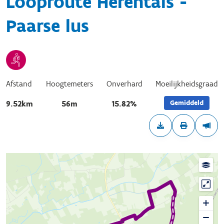
Looproute Herentals -
Paarse lus
Afstand
Hoogtemeters
Onverhard
Moeilijkheidsgraad
Gemiddeld
9.52km
56m
15.82%