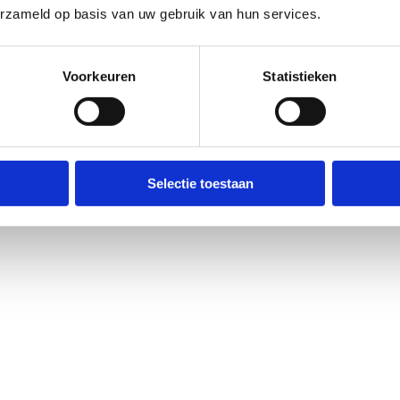
et
Routemeldpunt
.
erzameld op basis van uw gebruik van hun services.
Geen reacties gevonden.
ort.vlaanderen
.​
Voorkeuren
Statistieken
Selectie toestaan