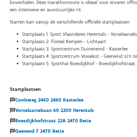
bovenhalen. Deze marathonroute is ideaal voor ervaren offroa
een intensieve en avontuurlijke rit.
Starten kan vanop de verschillende officiële startplaatsen:
Startplaats 1: Sport Vlaanderen Herentals - Vorselaarse
Startplaats 2: Floreal Kempen - Lichtaart
Startplaats 3: Sportcentrum Duineneind - Kasterlee
Startplaats 4: Sportcentrum Vossekot - Geeneind z/n te
Startplaats 5: Sporthal Boesdijkhof - Boesdijkhofstraat
Startplaatsen
Coolsweg
2460
2460
Kasterlee
Vorselaarsebaan
60
2200
Herentals
Boesdijkhofstraat
22A
2470
Retie
Geenend
7
2470
Retie