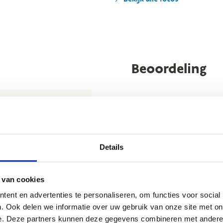
Beoordeling
 te brengen en andere
t nuttige beoordeling te
Details
wij beslissen jouw
 om kleine aanpassingen
der de feitelijke inhoud
 van cookies
Nog geen reviews... Zo’n verbo
rheid te verbeteren.​
ent en advertenties te personaliseren, om functies voor social
heeft gewoon nog niemand 
kijkje bij de
FAQ
.
. Ook delen we informatie over uw gebruik van onze site met on
e. Deze partners kunnen deze gegevens combineren met andere i