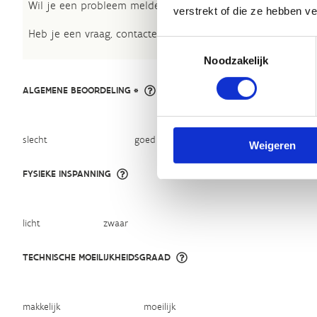
Wil je een probleem melden op een route? Ga dan naar h
verstrekt of die ze hebben v
Heb je een vraag, contacteer ons via
sportievevrijetijd@sp
Toestemmingsselectie
Noodzakelijk
ALGEMENE BEOORDELING *
slecht
goed
Weigeren
FYSIEKE INSPANNING
licht
zwaar
TECHNISCHE MOEILIJKHEIDSGRAAD
makkelijk
moeilijk