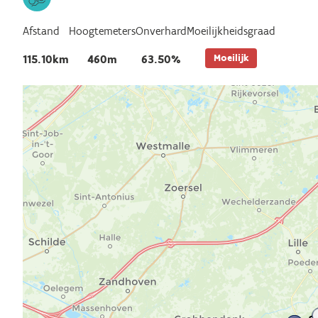
Afstand
Hoogtemeters
Onverhard
Moeilijkheidsgraad
Moeilijk
115.10km
460m
63.50%