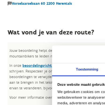
Vorselaarsebaan
60
2200
Herentals
Wat vond je van deze route?
Jouw beoordeling helpt de kwaliteit van de routes in kaart
mountainbikers te leiden naar de fijnste plekken.
In onze
beoordelingsrichtlijnen
vind je tips om een oprech
Toestemming
schrijven. Respecteer je onze richtlijnen niet, dan kunnen 
beoordelingen te verwijderen. Wij behouden ons het recht
aan te brengen in het tekstgedeelte van jouw evaluatie zon
Deze website maakt gebruik
ervan te veranderen, bijvoorbeeld om taalfouten en leesbaa
We gebruiken cookies om cont
Voor meer informatie over onze routestructuren, neem een 
websiteverkeer te analyseren
media, adverteren en analys