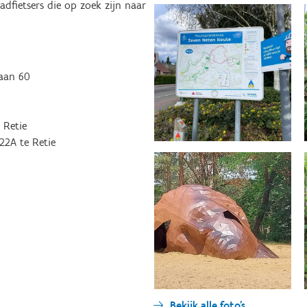
dfietsers die op zoek zijn naar
baan 60
 Retie
 22A te Retie
Bekijk alle foto's