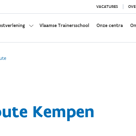
VACATURES
OVE
nstverlening
Vlaamse Trainersschool
Onze centra
On
ute
oute Kempen