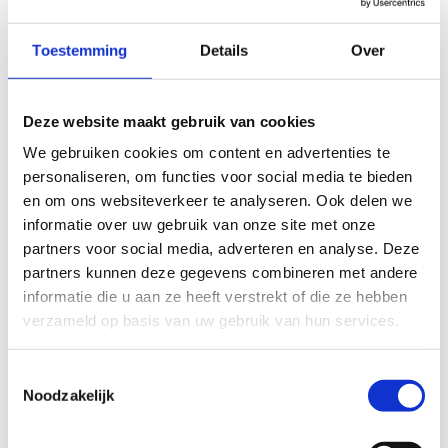
Hazekapel”, dat sinds 2002 een beschermd gebouw is, voorbij
gaan. Het dateert uit ca 1891 en wordt beschermd o.a. omwille
Toestemming
Details
Over
van zijn volkskundige waarde.
Vervolgens komen we het centrum van Ingelmunster binnen,
Deze website maakt gebruik van cookies
om via de Brigandsbrug onze weg te vervolgen, richting
We gebruiken cookies om content en advertenties te
kanaal, langs het natuurspeelplein en het onlangs geopende
personaliseren, om functies voor social media te bieden
skatepark. Langs het kanaal kan je verder skeeleren en zo de
en om ons websiteverkeer te analyseren. Ook delen we
verbinding maken met Oostrozebeke.
informatie over uw gebruik van onze site met onze
Onderweg kan je overschakelen op de lussen Izegem en
partners voor social media, adverteren en analyse. Deze
Emelgem.
partners kunnen deze gegevens combineren met andere
informatie die u aan ze heeft verstrekt of die ze hebben
Het Skeelernetwerk Midwest
waaiert uit over de gemeenten
verzameld op basis van uw gebruik van hun services.
Ardooie, Hooglede, Ingelmunster, Izegem, Ledegem,
Lichtervelde, Meulebeke, Moorslede, Oostrozebeke, Pittem,
Toestemmingsselectie
Roeselare, Ruiselede, Staden, Tielt, Wielsbeke en Wingene met
Noodzakelijk
een totale afstand van circa 450km.
Je skeelert kilometers langs een gevarieerd ruraal en stedelijk