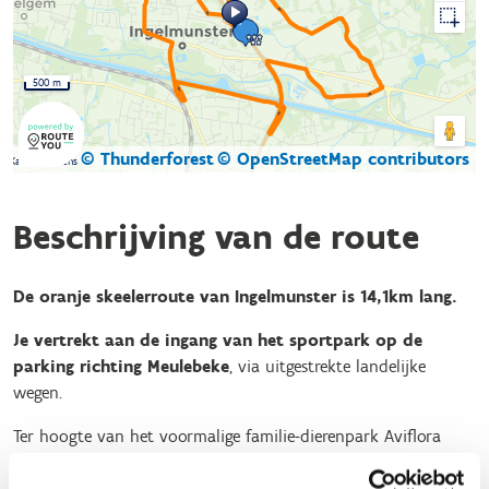
500 m
© Thunderforest
© OpenStreetMap contributors
Kaartgegevens
Beschrijving van de route
De oranje skeelerroute van Ingelmunster is 14,1km lang.
Je vertrekt aan de ingang van het sportpark op de
parking richting Meulebeke
, via uitgestrekte landelijke
wegen.
Ter hoogte van het voormalige familie-dierenpark Aviflora
steken we de Bruggestraat over, waar we onze tocht verder
zetten via de landelijke Doelstraat, waar we de herberg “De