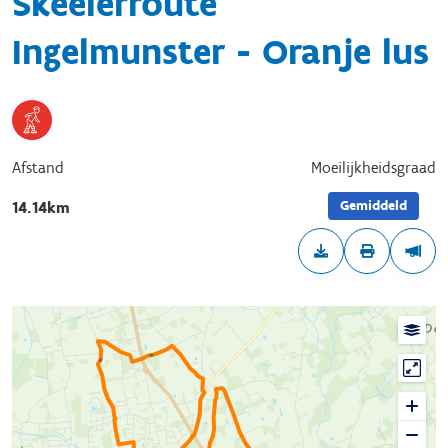
Skeelerroute
Ingelmunster - Oranje lus
Afstand
Moeilijkheidsgraad
Gemiddeld
14.14km