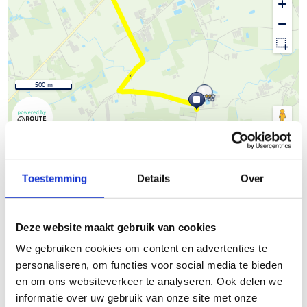
500 m
© Thunderforest
© OpenStreetMap contributors
Kaartgegevens
Beschrijving van de route
Toestemming
Details
Over
Het Skeelernetwerk Midwest
waaiert uit over de gemeenten
Deze website maakt gebruik van cookies
Ardooie, Hooglede, Ingelmunster, Izegem, Ledegem,
We gebruiken cookies om content en advertenties te
Lichtervelde, Meulebeke, Moorslede, Oostrozebeke, Pittem,
personaliseren, om functies voor social media te bieden
Roeselare, Ruiselede, Staden, Tielt, Wielsbeke en Wingene met
en om ons websiteverkeer te analyseren. Ook delen we
een totale afstand van circa 450km.
informatie over uw gebruik van onze site met onze