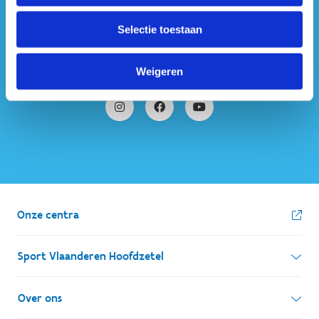
#sportersbelevenmeer
Selectie toestaan
ook op sociale media
Weigeren
Onze centra
Sport Vlaanderen Hoofdzetel
Simon Bolivarlaan 17
Over ons