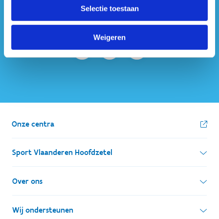
#sportersbelevenmeer
Selectie toestaan
ook op sociale media
Weigeren
Onze centra
Sport Vlaanderen Hoofdzetel
Simon Bolivarlaan 17
Over ons
1000 Brussel
Wie zijn we, wat doen we
Wij ondersteunen
Ondernemingsnummer: BE 0248.142.826