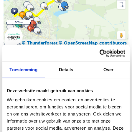
500 m
© Thunderforest
© OpenStreetMap contributors
Kaartgegevens
Beschrijving van de route
Toestemming
Details
Over
Het Skeelernetwerk Midwest
waaiert uit over de gemeenten
Ardooie, Hooglede, Ingelmunster, Izegem, Ledegem,
Deze website maakt gebruik van cookies
Lichtervelde, Meulebeke, Moorslede, Oostrozebeke, Pittem,
We gebruiken cookies om content en advertenties te
Roeselare, Ruiselede, Staden, Tielt, Wielsbeke en Wingene met
personaliseren, om functies voor social media te bieden
een totale afstand van circa 450km.
en om ons websiteverkeer te analyseren. Ook delen we
Je skeelert kilometers langs een gevarieerd ruraal en stedelijk
informatie over uw gebruik van onze site met onze
landschap. Naast de mooie uitzichten zijn er ook leuke
partners voor social media, adverteren en analyse. Deze