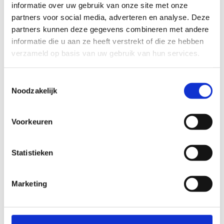
informatie over uw gebruik van onze site met onze
een totale afstand van circa 450km.
partners voor social media, adverteren en analyse. Deze
Je skeelert kilometers langs een gevarieerd ruraal en stedelijk
partners kunnen deze gegevens combineren met andere
landschap. Naast de mooie uitzichten zijn er ook leuke
informatie die u aan ze heeft verstrekt of die ze hebben
rustplekjes. Je ontdekt de troeven van de 16 gemeenten in drie
verzameld op basis van uw gebruik van hun services.
toeristische regio's: de Leiestreek, het Brugse Ommeland en de
Westhoek. Zowel de recreatieve als de gevorderde skeeleraars
Toestemmingsselectie
komen hierbij aan hun trekken. Ook lopers, wandelaars,
Noodzakelijk
fietsers, … kunnen genieten van dit uniek netwerk binnen de
regio Midwest!
Voorkeuren
Startplaatsen
Statistieken
Marketing