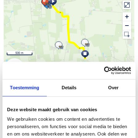
500 m
© Thunderforest
© OpenStreetMap contributors
Kaartgegevens
Toestemming
Details
Over
Beschrijving van de route
Deze website maakt gebruik van cookies
Het Skeelernetwerk Midwest
waaiert uit over de gemeenten
We gebruiken cookies om content en advertenties te
Ardooie, Hooglede, Ingelmunster, Izegem, Ledegem,
personaliseren, om functies voor social media te bieden
Lichtervelde, Meulebeke, Moorslede, Oostrozebeke, Pittem,
en om ons websiteverkeer te analyseren. Ook delen we
Roeselare, Ruiselede, Staden, Tielt, Wielsbeke en Wingene met