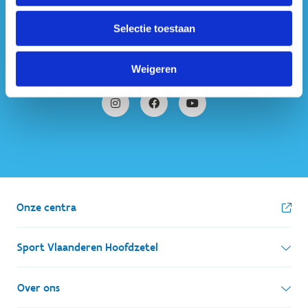
#sportersbelevenmeer
Selectie toestaan
ook op sociale media
Weigeren
Onze centra
Sport Vlaanderen Hoofdzetel
Simon Bolivarlaan 17
Over ons