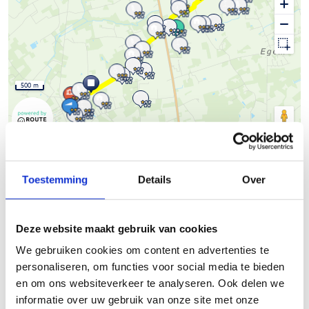
500 m
© Thunderforest
© OpenStreetMap contributors
Kaartgegevens
Beschrijving van de route
Toestemming
Details
Over
Het Skeelernetwerk Midwest
waaiert uit over de gemeenten
Deze website maakt gebruik van cookies
Ardooie, Hooglede, Ingelmunster, Izegem, Ledegem,
We gebruiken cookies om content en advertenties te
Lichtervelde, Meulebeke, Moorslede, Oostrozebeke, Pittem,
personaliseren, om functies voor social media te bieden
Roeselare, Ruiselede, Staden, Tielt, Wielsbeke en Wingene met
en om ons websiteverkeer te analyseren. Ook delen we
een totale afstand van circa 450km.
informatie over uw gebruik van onze site met onze