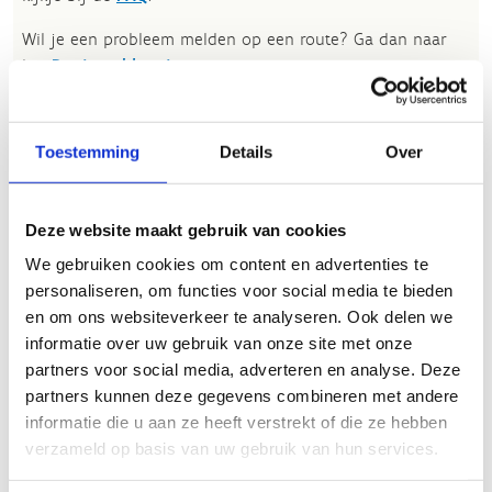
Wil je een probleem melden op een route? Ga dan naar
het
Routemeldpunt
.
Heb je een vraag, contacteer ons via
sportievevrijetijd@sport.vlaanderen
.​
Toestemming
Details
Over
ALGEMENE BEOORDELING *
Deze website maakt gebruik van cookies
We gebruiken cookies om content en advertenties te
personaliseren, om functies voor social media te bieden
slecht
goed
en om ons websiteverkeer te analyseren. Ook delen we
informatie over uw gebruik van onze site met onze
FYSIEKE INSPANNING
partners voor social media, adverteren en analyse. Deze
partners kunnen deze gegevens combineren met andere
informatie die u aan ze heeft verstrekt of die ze hebben
licht
zwaar
verzameld op basis van uw gebruik van hun services.
TECHNISCHE MOEILIJKHEIDSGRAAD