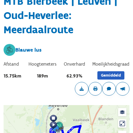
MTB Bierbeek | Leuven |
Oud-Heverlee:
Meerdaalroute
Blauwe lus
Afstand
Hoogtemeters
Onverhard
Moeilijkheidsgraad
Gemiddeld
15.75km
189m
62.93%