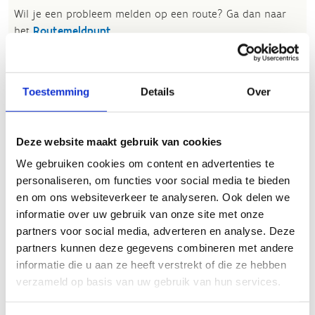
Wil je een probleem melden op een route? Ga dan naar
het
Routemeldpunt
.
Heb je een vraag, contacteer ons via
sportievevrijetijd@sport.vlaanderen
.​
Toestemming
Details
Over
ALGEMENE BEOORDELING *
Deze website maakt gebruik van cookies
We gebruiken cookies om content en advertenties te
personaliseren, om functies voor social media te bieden
slecht
goed
en om ons websiteverkeer te analyseren. Ook delen we
informatie over uw gebruik van onze site met onze
FYSIEKE INSPANNING
partners voor social media, adverteren en analyse. Deze
partners kunnen deze gegevens combineren met andere
licht
zwaar
informatie die u aan ze heeft verstrekt of die ze hebben
verzameld op basis van uw gebruik van hun services.
TECHNISCHE MOEILIJKHEIDSGRAAD