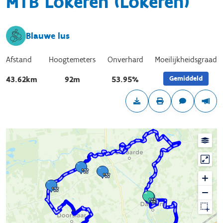
MTB Lokeren (Lokeren)
Blauwe lus
Afstand
Hoogtemeters
Onverhard
Moeilijkheidsgraad
Gemiddeld
43.62km
92m
53.95%