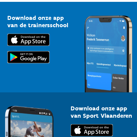
Vlaamse Trainersschool
Sportclubs
Kennisplatform
Download onze app
Bedrijven
van de trainersschool
Downloads
Trainers en begeleiders
Voor de pers
Scholen
Topsporters
Organisatoren van sportevenementen
Download onze app
van Sport Vlaanderen