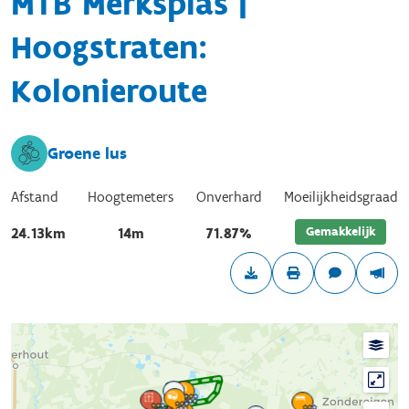
MTB Merksplas |
Hoogstraten:
Kolonieroute
Groene lus
Afstand
Hoogtemeters
Onverhard
Moeilijkheidsgraad
Gemakkelijk
24.13km
14m
71.87%