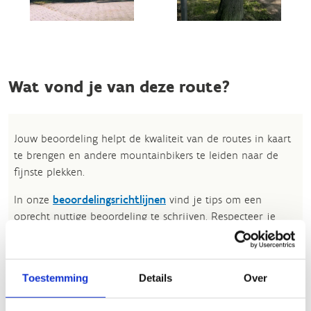
Wat vond je van deze route?
Jouw beoordeling helpt de kwaliteit van de routes in kaart
te brengen en andere mountainbikers te leiden naar de
fijnste plekken.
In onze
beoordelingsrichtlijnen
vind je tips om een
oprecht nuttige beoordeling te schrijven. Respecteer je
onze richtlijnen niet, dan kunnen wij beslissen jouw
beoordelingen te verwijderen. Wij behouden ons het recht
om kleine aanpassingen aan te brengen in het
Toestemming
Details
Over
tekstgedeelte van jouw evaluatie zonder de feitelijke
inhoud ervan te veranderen, bijvoorbeeld om taalfouten