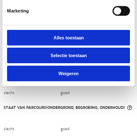
licht
zwaar
Marketing
TECHNISCHE MOEILIJKHEIDSGRAAD
Alles toestaan
makkelijk
moeilijk
Selectie toestaan
BEWEGWIJZERING
TIP:
ontbrekende signalisatie kan je melden via het
Routemeldpunt
Weigeren
slecht
goed
STAAT VAN PARCOURS(ONDERGROND, BEGROEIING, ONDERHOUD)
slecht
goed