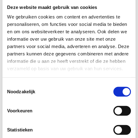
en leesbaarheid te verbeteren.​
Deze website maakt gebruik van cookies
Voor meer informatie over onze routestructuren, neem een
We gebruiken cookies om content en advertenties te
kijkje bij de
FAQ
.
personaliseren, om functies voor social media te bieden
en om ons websiteverkeer te analyseren. Ook delen we
Wil je een probleem melden op een route? Ga dan naar
informatie over uw gebruik van onze site met onze
het
Routemeldpunt
.
partners voor social media, adverteren en analyse. Deze
partners kunnen deze gegevens combineren met andere
Heb je een vraag, contacteer ons via
informatie die u aan ze heeft verstrekt of die ze hebben
sportievevrijetijd@sport.vlaanderen
.​
verzameld op basis van uw gebruik van hun services.
Toestemmingsselectie
ALGEMENE BEOORDELING *
Noodzakelijk
slecht
goed
Voorkeuren
FYSIEKE INSPANNING
Statistieken