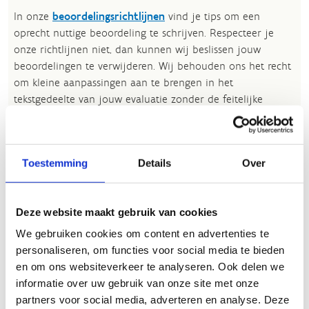
In onze
beoordelingsrichtlijnen
vind je tips om een
oprecht nuttige beoordeling te schrijven. Respecteer je
onze richtlijnen niet, dan kunnen wij beslissen jouw
beoordelingen te verwijderen. Wij behouden ons het recht
om kleine aanpassingen aan te brengen in het
tekstgedeelte van jouw evaluatie zonder de feitelijke
inhoud ervan te veranderen, bijvoorbeeld om taalfouten
en leesbaarheid te verbeteren.​
Voor meer informatie over onze routestructuren, neem een
Toestemming
Details
Over
kijkje bij de
FAQ
.
Wil je een probleem melden op een route? Ga dan naar
Deze website maakt gebruik van cookies
het
Routemeldpunt
.
We gebruiken cookies om content en advertenties te
Heb je een vraag, contacteer ons via
personaliseren, om functies voor social media te bieden
sportievevrijetijd@sport.vlaanderen
.​
en om ons websiteverkeer te analyseren. Ook delen we
informatie over uw gebruik van onze site met onze
partners voor social media, adverteren en analyse. Deze