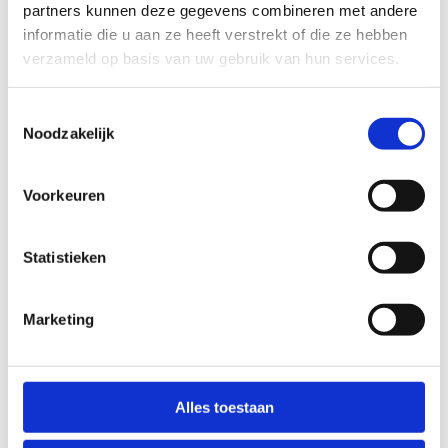
partners kunnen deze gegevens combineren met andere
ALGEMENE BEOORDELING *
informatie die u aan ze heeft verstrekt of die ze hebben
verzameld op basis van uw gebruik van hun services.
slecht
goed
Toestemmingsselectie
Noodzakelijk
FYSIEKE INSPANNING
Voorkeuren
licht
zwaar
TECHNISCHE MOEILIJKHEIDSGRAAD
Statistieken
Marketing
makkelijk
moeilijk
BEWEGWIJZERING
TIP:
ontbrekende signalisatie kan je melden via het
Alles toestaan
Routemeldpunt