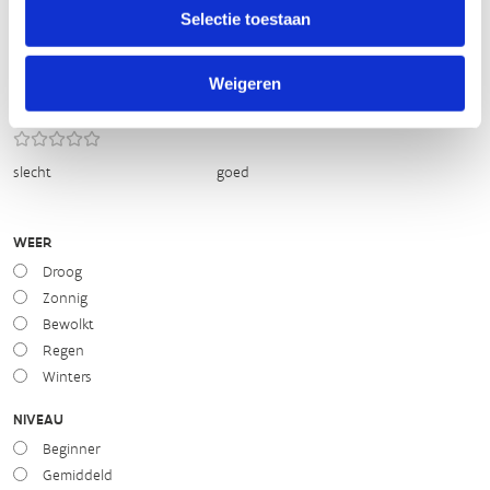
Selectie toestaan
slecht
goed
Weigeren
STAAT VAN PARCOURS(ONDERGROND, BEGROEIING, ONDERHOUD)
slecht
goed
WEER
Droog
Zonnig
Bewolkt
Regen
Winters
NIVEAU
Beginner
Gemiddeld