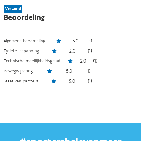
Verzend
Beoordeling
5.0
(
1
)
Algemene beoordeling
2.0
(
1
)
Fysieke inspanning
2.0
(
1
)
Technische moeilijkheidsgraad
5.0
(
1
)
Bewegwijzering
5.0
(
1
)
Staat van parcours