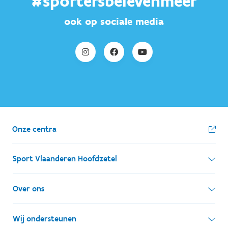
#sportersbelevenmeer
ook op sociale media
Onze centra
Sport Vlaanderen Hoofdzetel
Simon Bolivarlaan 17
Over ons
1000 Brussel
Wie zijn we, wat doen we
Wij ondersteunen
Ondernemingsnummer: BE 0248.142.826