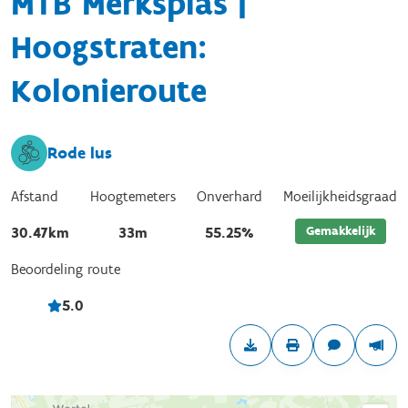
MTB Merksplas |
Hoogstraten:
Kolonieroute
Rode lus
Afstand
Hoogtemeters
Onverhard
Moeilijkheidsgraad
Gemakkelijk
30.47km
33m
55.25%
Beoordeling route
5.0