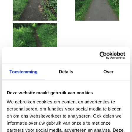
Toestemming
Details
Over
Deze website maakt gebruik van cookies
Wat vond je van deze route?
We gebruiken cookies om content en advertenties te
personaliseren, om functies voor social media te bieden
en om ons websiteverkeer te analyseren. Ook delen we
Jouw beoordeling helpt de kwaliteit van de routes in kaart
informatie over uw gebruik van onze site met onze
te brengen en andere mountainbikers te leiden naar de
partners voor social media, adverteren en analyse. Deze
fijnste plekken.