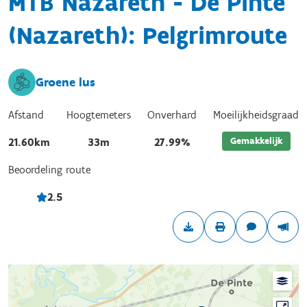
MTB Nazareth - De Pinte
(Nazareth): Pelgrimroute
Groene lus
Afstand
Hoogtemeters
Onverhard
Moeilijkheidsgraad
Gemakkelijk
21.60km
33m
27.99%
Beoordeling route
2.5