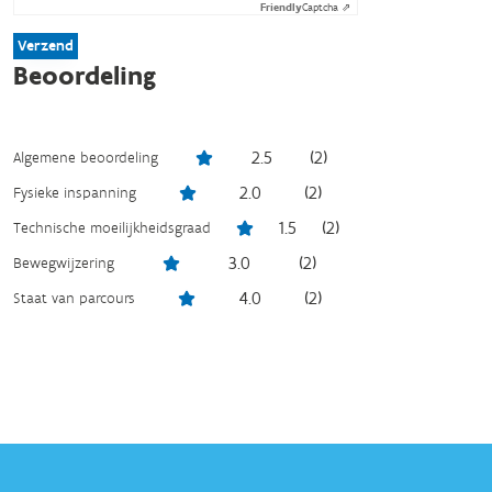
Friendly
Captcha ⇗
Verzend
Beoordeling
2.5
(
2
)
Algemene beoordeling
2.0
(
2
)
Fysieke inspanning
1.5
(
2
)
Technische moeilijkheidsgraad
3.0
(
2
)
Bewegwijzering
4.0
(
2
)
Staat van parcours