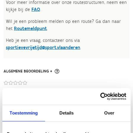
Voor meer informatie over onze routestructuren, neem een
kijkje bij de
FAQ
.
Wil je een probleem melden op een route? Ga dan naar
het
Routemeldpunt
.
Heb je een vraag, contacteer ons via
sportievevrijetijd@sport.vlaanderen
.​
ALGEMENE BEOORDELING *
slecht
goed
FYSIEKE INSPANNING
Toestemming
Details
Over
licht
zwaar