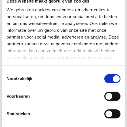
Deze website maakt gebruik van cookies
TECHNISCHE MOEILIJKHEIDSGRAAD
We gebruiken cookies om content en advertenties te
personaliseren, om functies voor social media te bieden
en om ons websiteverkeer te analyseren. Ook delen we
makkelijk
moeilijk
informatie over uw gebruik van onze site met onze
partners voor social media, adverteren en analyse. Deze
BEWEGWIJZERING
partners kunnen deze gegevens combineren met andere
TIP:
ontbrekende signalisatie kan je melden via het
informatie die u aan ze heeft verstrekt of die ze hebben
Routemeldpunt
verzameld op basis van uw gebruik van hun services.
Toestemmingsselectie
slecht
goed
Noodzakelijk
STAAT VAN PARCOURS(ONDERGROND, BEGROEIING, ONDERHOUD)
Voorkeuren
slecht
goed
Statistieken
WEER