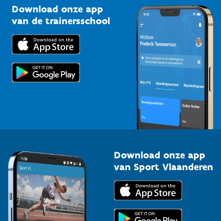
Kennisplatform
Download onze app
Bedrijven
van de trainersschool
Downloads
Trainers en begeleiders
Voor de pers
Scholen
Topsporters
Organisatoren van sportevenementen
Download onze app
van Sport Vlaanderen