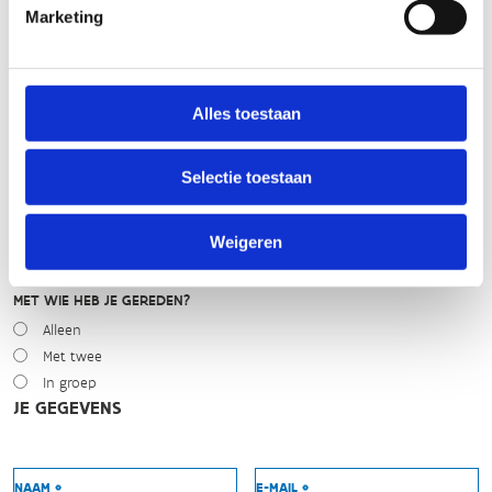
Marketing
Droog
Zonnig
Bewolkt
Regen
Alles toestaan
Winters
NIVEAU
Selectie toestaan
Beginner
Gemiddeld
Weigeren
Expert
MET WIE HEB JE GEREDEN?
Alleen
Met twee
In groep
JE GEGEVENS
NAAM *
E-MAIL *