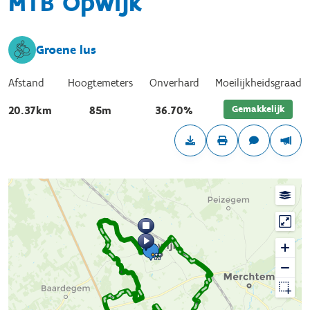
MTB Opwijk
Groene lus
Afstand
Hoogtemeters
Onverhard
Moeilijkheidsgraad
Gemakkelijk
20.37km
85m
36.70%